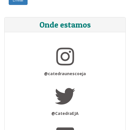
Onde estamos
@catedraunescoeja
@CatedraEJA