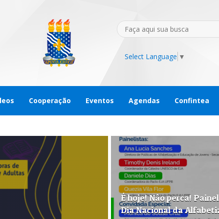
Select Language
▼
leos
Cooperação
Eventos
Agendas
Confintea
É hoje! Nâo perca! Painel
Dia Nacional da Alfabet