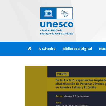
A Cátedra
Biblioteca Digital
Núc