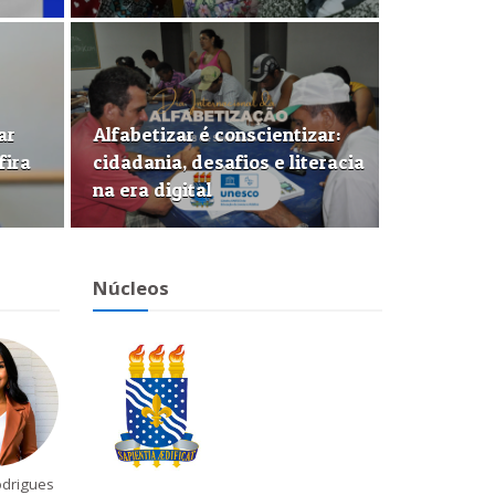
ar
Alfabetizar é conscientizar:
fira
cidadania, desafios e literacia
na era digital
Núcleos
odrigues