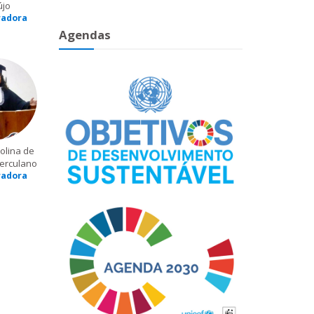
újo
radora
Agendas
olina de
erculano
radora