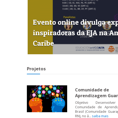
Evento online divulga ex
inspiradoras da EJA na Am
Caribe
Projetos
Comunidade de
Aprendizagem Guar
Objetivo Desenvolver
Comunidade de Aprend
Brasil (Comunidade Guarap
RN), no â...
saiba mais