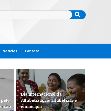
Notícias
Contato
Dia Internacional da
 pelo
Alfabetização: alfabetizar é
ização
emancipar