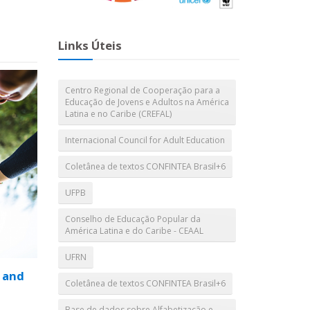
Links Úteis
Centro Regional de Cooperação para a
Educação de Jovens e Adultos na América
Latina e no Caribe (CREFAL)
Internacional Council for Adult Education
Coletânea de textos CONFINTEA Brasil+6
UFPB
Conselho de Educação Popular da
América Latina e do Caribe - CEAAL
UFRN
 and
Coletânea de textos CONFINTEA Brasil+6
Base de dados sobre Alfabetização e