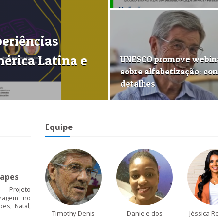
periências
érica Latina e
UNESCO promove webin
sobre alfabetização; con
detalhes
Equipe
apes
 Projeto
izagem no
es, Natal,
Timothy Denis
Daniele dos
Jéssica R