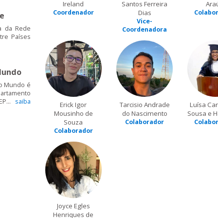
Ireland
Santos Ferreira
Ara
Coordenador
Dias
Colabo
de
Vice-
a da Rede
Coordenadora
tre Países
Mundo
 o Mundo é
artamento
EP...
saiba
Erick Igor
Tarcisio Andrade
Luísa Car
Mousinho de
do Nascimento
Sousa e H
Souza
Colaborador
Colabo
Colaborador
Joyce Egles
Henriques de