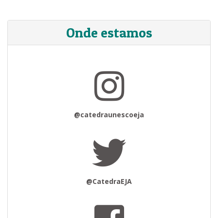
Onde estamos
@catedraunescoeja
@CatedraEJA