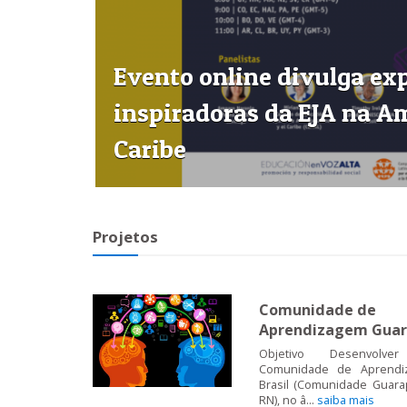
Evento online divulga ex
inspiradoras da EJA na Am
Caribe
Projetos
Comunidade de
Aprendizagem Guar
Objetivo Desenvolver
Comunidade de Aprend
Brasil (Comunidade Guarap
RN), no â...
saiba mais