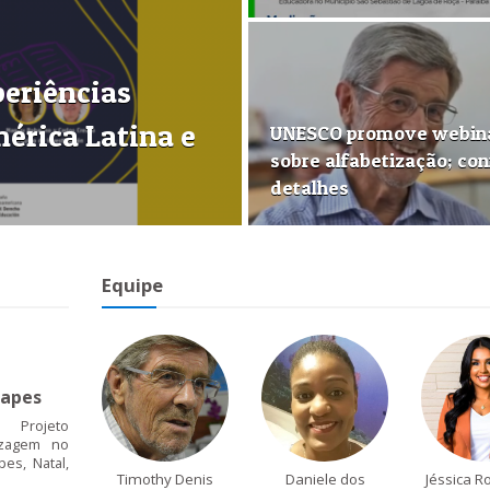
periências
érica Latina e
UNESCO promove webin
sobre alfabetização; con
detalhes
Equipe
apes
 Projeto
izagem no
es, Natal,
Timothy Denis
Daniele dos
Jéssica R