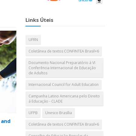
Links Úteis
UFRN
Coletânea de textos CONFINTEA Brasil+6
Documento Nacional Preparatório á VI
Conferência Internacional de Educação
de Adultos
Internacional Council for Adult Education
Campanha Latino Americana pelo Direito
á Educação - CLADE
UFPB
Unesco Brasília
 and
Coletânea de textos CONFINTEA Brasil+6
Conselho de Educação Popular da