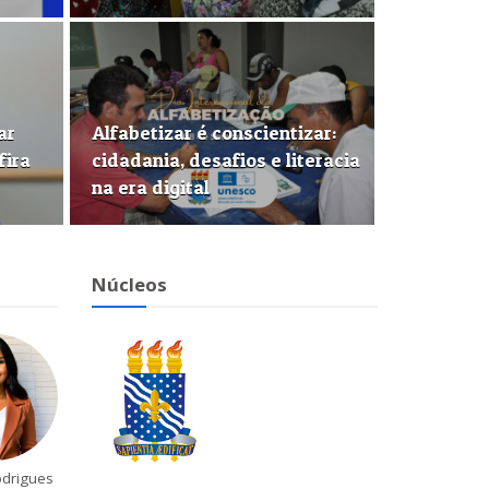
ar
Alfabetizar é conscientizar:
fira
cidadania, desafios e literacia
na era digital
Núcleos
odrigues