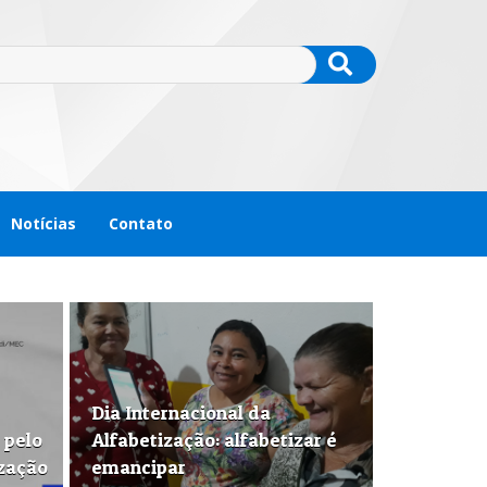
Notícias
Contato
Dia Internacional da
 pelo
Alfabetização: alfabetizar é
ização
emancipar