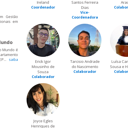
Ireland
Santos Ferreira
Ara
Coordenador
Dias
Colabo
Vice-
em Gestão
Coordenadora
cionais em
Mundo
 o Mundo é
artamento
EP...
saiba
Erick Igor
Tarcisio Andrade
Luísa Car
Mousinho de
do Nascimento
Sousa e H
Souza
Colaborador
Colabo
Colaborador
Joyce Egles
Henriques de