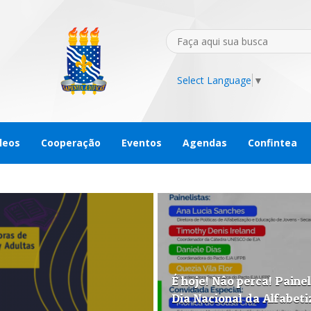
Select Language
▼
leos
Cooperação
Eventos
Agendas
Confintea
É hoje! Nâo perca! Painel
Dia Nacional da Alfabet