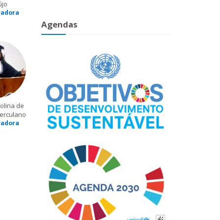
újo
radora
Agendas
olina de
erculano
radora