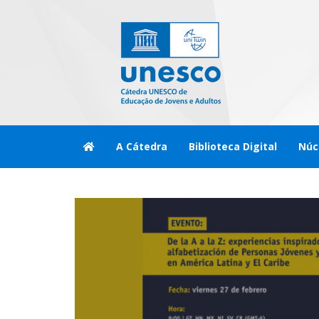
A Cátedra
Biblioteca Digital
Núc