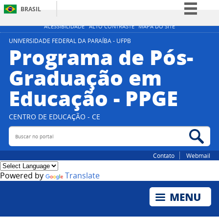
BRASIL
Simplifique!
ACESSIBILIDADE
ALTO CONTRASTE
MAPA DO SITE
Comunica BR
UNIVERSIDADE FEDERAL DA PARAÍBA - UFPB
Programa de Pós-
Participe
Graduação em
Acesso à informação
Educação - PPGE
Legislação
Canais
CENTRO DE EDUCAÇÃO - CE
Buscar no portal
Bus
Contato
Webmail
Powered by
Translate