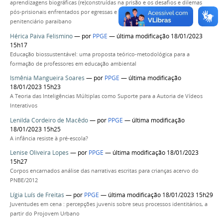
aprendizagens biográficas (re)construídas na prisão e os desafios e dilemas
pós-prisionais enfrentados por egressas e reincidentes do sistema
penitenciário paraibano
Hérica Paiva Felismino
—
por
PPGE
— última modificação 18/01/2023
15h17
Educação biossustentável: uma proposta teórico-metodológica para a
formação de professores em educação ambiental
Ismênia Mangueira Soares
—
por
PPGE
— última modificação
18/01/2023 15h23
A Teoria das Inteligências Múltiplas como Suporte para a Autoria de Vídeos
Interativos
Lenilda Cordeiro de Macêdo
—
por
PPGE
— última modificação
18/01/2023 15h25
A infância resiste à pré-escola?
Lenise Oliveira Lopes
—
por
PPGE
— última modificação 18/01/2023
15h27
Corpos encarnados análise das narrativas escritas para crianças acervo do
PNBE/2012
Lígia Luís de Freitas
—
por
PPGE
— última modificação 18/01/2023 15h29
Juventudes em cena : percepções juvenis sobre seus processos identitários, a
partir do Projovem Urbano