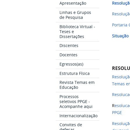
Apresentação
Resoluçã
Linhas e Grupos
Resoluçã
de Pesquisa
Portaria
Biblioteca Virtual -
Teses e
Situação
Dissertações
Discentes
Docentes
Egressos(as)
RESOLU
Estrutura Física
Resoluçã
Revista Temas em
Temas e
Educação
Resoluca
Processos
seletivos PPGE -
R
esoluca
Acompanhe aqui
PPGE
Internacionalização
Resoluçã
Convites de
defesas