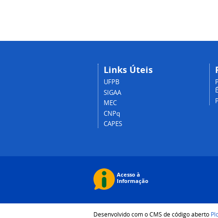
Links Úteis
UFPB
P
É
SIGAA
MEC
CNPq
CAPES
Desenvolvido com o CMS de código aberto
Pl