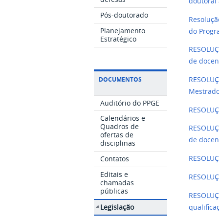
doutoral
Pós-doutorado
Resoluçã
Planejamento
do Progr
Estratégico
RESOLUÇÃ
de docen
DOCUMENTOS
RESOLUÇÃ
Mestrado
Auditório do PPGE
RESOLUÇÃ
Calendários e
Quadros de
RESOLUÇÃ
ofertas de
de doce
disciplinas
Contatos
RESOLUÇÃ
Editais e
RESOLUÇÃ
chamadas
públicas
RESOLUÇÃ
Legislação
qualifica