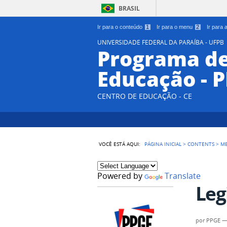
BRASIL
Ir para o conteúdo
1
Ir para o menu
2
Ir para
UNIVERSIDADE FEDERAL DA PARAÍBA - UFPB
Programa d
Educação - 
CENTRO DE EDUCAÇÃO - CE
VOCÊ ESTÁ AQUI:
PÁGINA INICIAL
>
CONTENTS
>
M
Powered by
Translate
Leg
por
PPGE