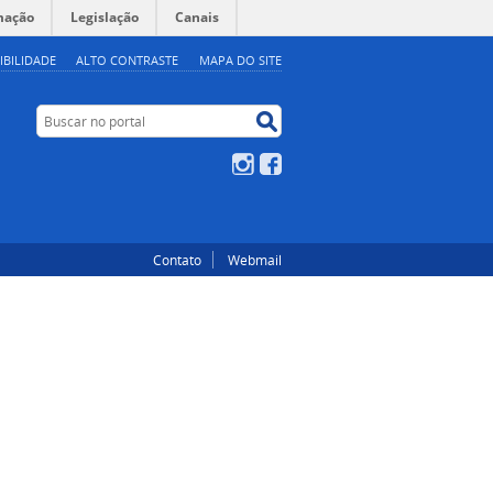
mação
Legislação
Canais
IBILIDADE
ALTO CONTRASTE
MAPA DO SITE
Buscar no portal
Buscar no portal
Instagram
Facebook
Contato
Webmail