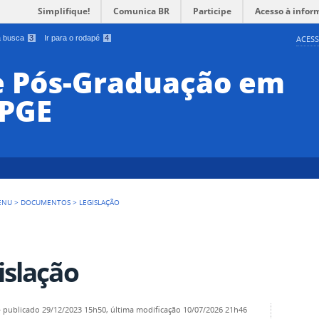
Simplifique!
Comunica BR
Participe
Acesso à infor
 a busca
3
Ir para o rodapé
4
ACESS
e Pós-Graduação em
PPGE
ENU
>
DOCUMENTOS
>
LEGISLAÇÃO
islação
—
publicado
29/12/2023 15h50,
última modificação
10/07/2026 21h46