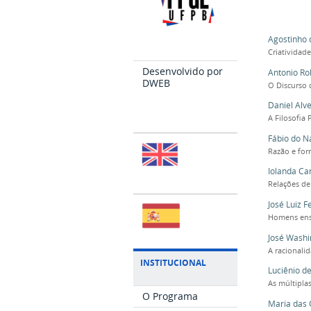
Agostinho 
Criatividad
Desenvolvido por
Antonio Ro
DWEB
O Discurso 
Daniel Alv
A Filosofia
Fábio do N
Razão e for
Iolanda Ca
Relações de
José Luiz F
Homens ensi
José Washi
A racionali
INSTITUCIONAL
Luciênio d
As múltipla
O Programa
Maria das 