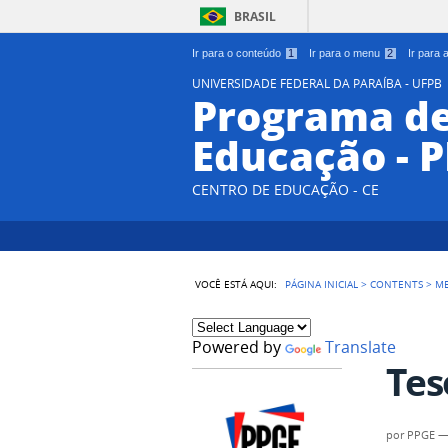
BRASIL
Ir para o conteúdo
1
Ir para o menu
2
Ir para
UNIVERSIDADE FEDERAL DA PARAÍBA - UFPB
Programa d
Educação - 
CENTRO DE EDUCAÇÃO - CE
VOCÊ ESTÁ AQUI:
PÁGINA INICIAL
>
CONTENTS
>
M
Powered by
Translate
Tes
por
PPGE