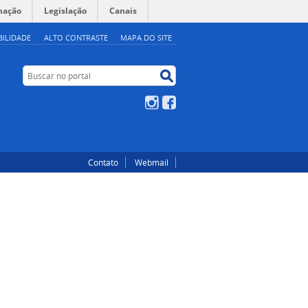
mação
Legislação
Canais
BILIDADE
ALTO CONTRASTE
MAPA DO SITE
Buscar no portal
Buscar no portal
Instagram
Facebook
Contato
Webmail