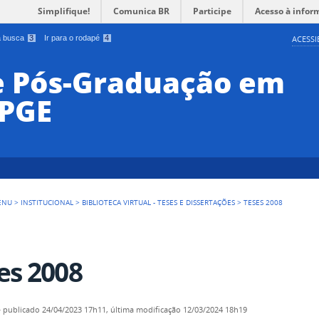
Simplifique!
Comunica BR
Participe
Acesso à infor
 a busca
3
Ir para o rodapé
4
ACESSI
e Pós-Graduação em
PPGE
ENU
>
INSTITUCIONAL
>
BIBLIOTECA VIRTUAL - TESES E DISSERTAÇÕES
>
TESES 2008
es 2008
—
publicado
24/04/2023 17h11,
última modificação
12/03/2024 18h19