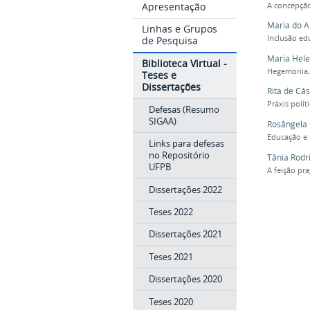
Apresentação
A concepção 
Maria do A
Linhas e Grupos
Inclusão ed
de Pesquisa
Maria Hele
Biblioteca Virtual -
Hegemonia, 
Teses e
Dissertações
Rita de Cás
Práxis polí
Defesas (Resumo
SIGAA)
Rosângela 
Educação e 
Links para defesas
no Repositório
Tânia Rodr
UFPB
A feição pr
Dissertações 2022
Teses 2022
Dissertações 2021
Teses 2021
Dissertações 2020
Teses 2020