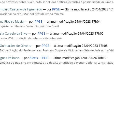
do professor sobre sua função social: das práticas idealistas à possibilidade de uma aç
mparo Caetano de Figueirêdo
—
por
PPGE
— última modificação 24/04/2023 17
ucacional na exclusão: políticas de renda mínima
na Ribeiro Maciel
—
por
PPGE
— última modificação 24/04/2023 17h04
ajuste neoliberal e Ensino Superior no Brasil
sia Curvelo da Silva
—
por
PPGE
— última modificação 24/04/2023 17h05
tica no MST: produção de saberes e de sabedoria.
Guimarães de Oliveira
—
por
PPGE
— última modificação 24/04/2023 17h08
Saúde: A Ação do Professor e as Posturas Corporais Viciosas em Sala de Aula numa Visã
igues Palhano
—
por
Alexis - PPGE
— última modificação 12/03/2024 18h19
agmática do trabalho em educação : o debate anunciado e o enunciado na constituição