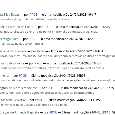
da Silva Rosas
—
por
PPGE
— última modificação 24/04/2023 16h47
e em educação popular: um diálogo com Paulo Freire
berto Faustino da Costa
—
por
PPGE
— última modificação 24/04/2023 16h49
da industrialização do ensino na política nacional de educação a distância.
es Magalhães
—
por
PPGE
— última modificação 24/04/2023 16h50
 Pragmatista na Educação Popular
ascimento Fonsêca
—
por
PPGE
— última modificação 24/04/2023 16h51
mação docente: uma análise das racionalidades subjacentes às políticas de formação d
rvalho de Oliveira
—
por
PPGE
— última modificação 24/04/2023 16h51
 poder como expressão de práticas (re) construídas no contexto local da escola.
erreira
—
por
PPGE
— última modificação 24/04/2023 16h53
nando crianças: continuidade-descontinuidade das relações de gênero na educação ru
ngton de Morais Medeiros
—
por
PPGE
— última modificação 24/04/2023 16h55
dade comunicativa como ágora de processos educativos emancipatórios
e Macêdo Teixeira
—
por
PPGE
— última modificação 24/04/2023 16h56
s dimensões na educação do diretor de arte e mídia
Graças de Almeida Baptista
—
por
PPGE
— última modificação 24/04/2023 16h5