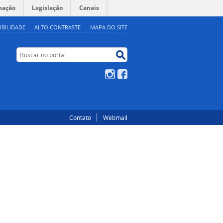
mação
Legislação
Canais
IBILIDADE
ALTO CONTRASTE
MAPA DO SITE
Buscar no portal
Buscar no portal
Instagram
Facebook
Contato
Webmail