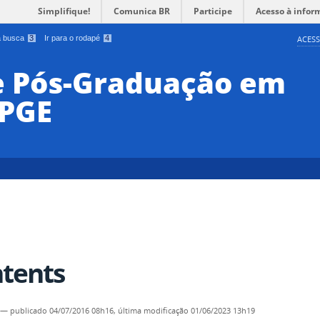
Simplifique!
Comunica BR
Participe
Acesso à infor
 a busca
3
Ir para o rodapé
4
ACESS
e Pós-Graduação em
PPGE
tents
—
publicado
04/07/2016 08h16,
última modificação
01/06/2023 13h19