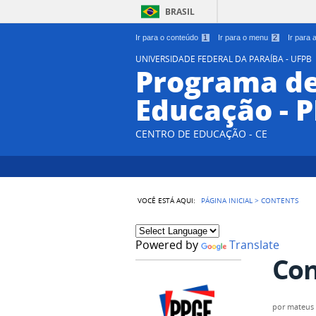
BRASIL
Ir para o conteúdo
1
Ir para o menu
2
Ir para
UNIVERSIDADE FEDERAL DA PARAÍBA - UFPB
Programa d
Educação - 
CENTRO DE EDUCAÇÃO - CE
VOCÊ ESTÁ AQUI:
PÁGINA INICIAL
>
CONTENTS
Powered by
Translate
Con
por
mateus