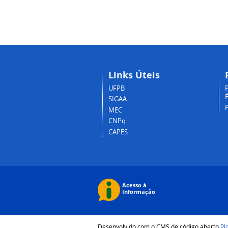
Links Úteis
UFPB
P
É
SIGAA
MEC
CNPq
CAPES
Desenvolvido com o CMS de código aberto
Pl