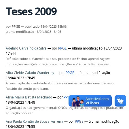
Teses 2009
por
PPGE
—
publicado
18/04/2023 18h06,
última modificação
18/04/2023 18h06
Adelmo Carvalho da Silva
—
por
PPGE
— última modificação 18/04/2023
17h44
Reflexão sobre a Matemática e seu processo de Ensino-aprendizagem:
implicações na (re)elaboração de concepções e Prática de Professores.
Alba Cleide Calado Wanderley
—
por
PPGE
— última modificação
18/04/2023 17h45
A construção da identidade afrobrasileira nos espaços das irmandades do
Rosário do sertão paraibano.
Aline Maria Batista Machado
—
por
PPGE
— última modificação
18/04/2023 17h48
Organizações não-governamentais ONGs: trajetórias, concepções e práticas em
educação popular
Ana Paula Romão de Souza Ferreira
—
por
PPGE
— última modificação
18/04/2023 17h55