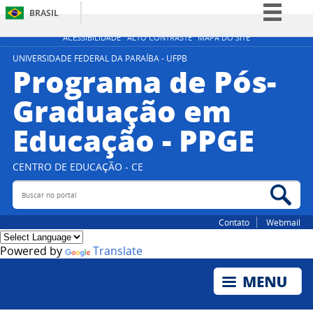
BRASIL
Simplifique!
ACESSIBILIDADE
ALTO CONTRASTE
MAPA DO SITE
Comunica BR
UNIVERSIDADE FEDERAL DA PARAÍBA - UFPB
Programa de Pós-
Participe
Graduação em
Acesso à informação
Educação - PPGE
Legislação
Canais
CENTRO DE EDUCAÇÃO - CE
Buscar no portal
Bus
Contato
Webmail
Powered by
Translate