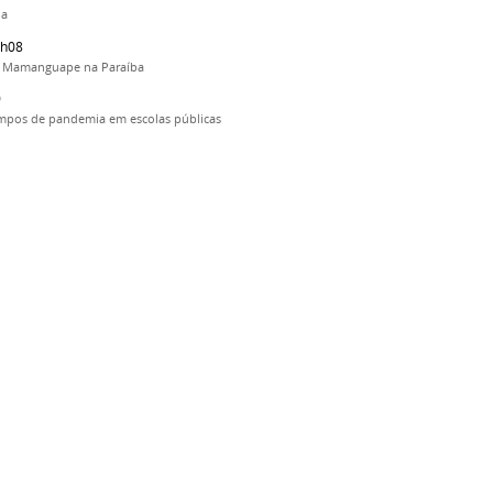
oa
4h08
de Mamanguape na Paraíba
0
tempos de pandemia em escolas públicas