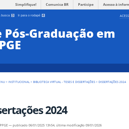
Simplifique!
Comunica BR
Participe
Acesso à infor
 a busca
3
Ir para o rodapé
4
ACESS
e Pós-Graduação em
PPGE
ENU
>
INSTITUCIONAL
>
BIBLIOTECA VIRTUAL - TESES E DISSERTAÇÕES
>
DISSERTAÇÕES 2024
sertações 2024
- PPGE
—
publicado
06/01/2025 13h54,
última modificação
09/01/2026