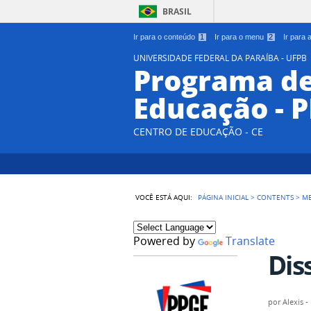
BRASIL
Ir para o conteúdo
1
Ir para o menu
2
Ir para
UNIVERSIDADE FEDERAL DA PARAÍBA - UFPB
Programa d
Educação - 
CENTRO DE EDUCAÇÃO - CE
VOCÊ ESTÁ AQUI:
PÁGINA INICIAL
>
CONTENTS
>
M
Powered by
Translate
Dis
por
Alexis 