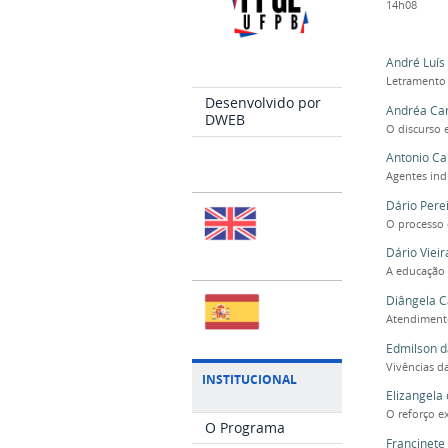
14h08
André Luís
Letramento 
Desenvolvido por
Andréa Car
DWEB
O discurso 
Antonio Ca
Agentes ind
Dário Pere
O processo 
Dário Vieir
A educação 
Diângela C
Atendimento
Edmilson d
Vivências d
INSTITUCIONAL
Elizangela
O reforço e
O Programa
Francinete