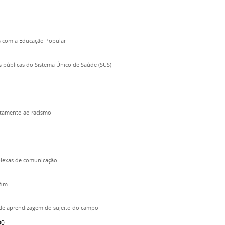
es com a Educação Popular
s públicas do Sistema Único de Saúde (SUS)
ntamento ao racismo
plexas de comunicação
fim
s de aprendizagem do sujeito do campo
00