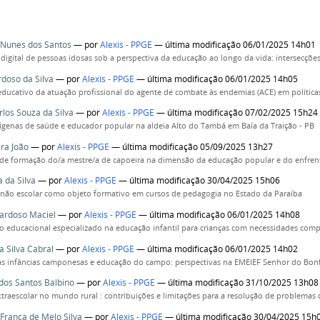
 Nunes dos Santos
—
por
Alexis - PPGE
— última modificação 06/01/2025 14h01
digital de pessoas idosas sob a perspectiva da educação ao longo da vida: intersecçõ
doso da Silva
—
por
Alexis - PPGE
— última modificação 06/01/2025 14h05
educativo da atuação profissional do agente de combate às endemias (ACE) em política
rlos Souza da Silva
—
por
Alexis - PPGE
— última modificação 07/02/2025 15h24
ígenas de saúde e educador popular na aldeia Alto do Tambá em Baía da Traição - PB
ira João
—
por
Alexis - PPGE
— última modificação 05/09/2025 13h27
de formação do/a mestre/a de capoeira na dimensão da educação popular e do enfre
a da Silva
—
por
Alexis - PPGE
— última modificação 30/04/2025 15h06
não escolar como objeto formativo em cursos de pedagogia no Estado da Paraíba
ardoso Maciel
—
por
Alexis - PPGE
— última modificação 06/01/2025 14h08
 educacional especializado na educação infantil para crianças com necessidades com
a Silva Cabral
—
por
Alexis - PPGE
— última modificação 06/01/2025 14h02
as infâncias camponesas e educação do campo: perspectivas na EMEIEF Senhor do Bon
 dos Santos Balbino
—
por
Alexis - PPGE
— última modificação 31/10/2025 13h08
xtraescolar no mundo rural : contribuições e limitações para a resolução de problema
 Franca de Melo Silva
—
por
Alexis - PPGE
— última modificação 30/04/2025 15h