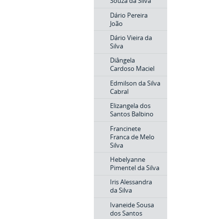
Souza da Silva
Dário Pereira
João
Dário Vieira da
Silva
Diângela
Cardoso Maciel
Edmilson da Silva
Cabral
Elizangela dos
Santos Balbino
Francinete
Franca de Melo
Silva
Hebelyanne
Pimentel da Silva
Iris Alessandra
da Silva
Ivaneide Sousa
dos Santos