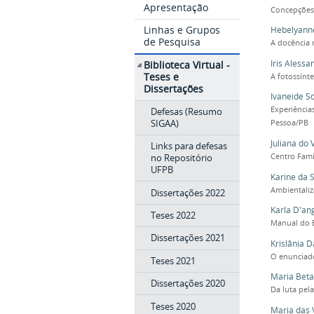
Apresentação
Concepções 
Linhas e Grupos
Hebelyanne
de Pesquisa
A docência n
Iris Alessa
Biblioteca Virtual -
Teses e
A fotossínte
Dissertações
Ivaneide S
Experiência
Defesas (Resumo
SIGAA)
Pessoa/PB
Juliana do
Links para defesas
Centro Fam
no Repositório
UFPB
Karine da S
Ambientaliz
Dissertações 2022
Karla D'an
Teses 2022
Manual do E
Dissertações 2021
Krislânia 
O enunciado
Teses 2021
Maria Beta
Dissertações 2020
Da luta pela
Teses 2020
Maria das 