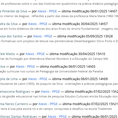
de professoras sobre o uso das histórias em quadrinhos na prática didático-pedagóg
 Pimentel da Silva
—
por
Alexis - PPGE
— última modificação 06/01/2025 14h07
o interior de Alagoas : reflexões a partir das ideias da professora Maria Mariá (1960-19
ndra da Silva
—
por
Alexis - PPGE
— última modificação 30/04/2025 14h57
se em livros didáticos de ciências dos anos finais do ensino fundamental : imagens, text
ousa dos Santos
—
por
Alexis - PPGE
— última modificação 05/09/2025 13h28
s formativas com projetos de leitura nas penitenciárias Desembargador Sílvio Porto 
 Vale Matos
—
por
Alexis - PPGE
— última modificação 30/04/2025 15h10
iliar de Formação por Alternância Manoel Monteiro e a Educação do Campo-MA
ilva
—
por
Alexis - PPGE
— última modificação 06/01/2025 14h03
ação curricular nos cursos de Pedagogia da Universidade Federal da Paraíba
gela de Lima
—
por
Alexis - PPGE
— última modificação 06/01/2025 14h09
studante de Latim (1855), de Joaquim da Silva : orientações e práticas pedagógicas para
Damascena Rodrigues
—
por
Alexis - PPGE
— última modificação 07/02/2025 15h
 da gestão educacional nas linhas de pesquisa Estudos Culturais em/da Educação d
nia Neres Carneiro
—
por
Alexis - PPGE
— última modificação 07/02/2025 15h2
 terra à luta pela escola no e do campo: conquistas e desafios na escola Tiradentes
Vitorias Dantas Rodrigues
—
por
Alexis - PPGE
— última modificação 06/01/2025