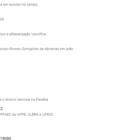
ica em escolas no campo
63)
os e alfabetização científica
e Doutor Romeu Gonçalves de Abrantes em João
 o ensino latinista na Paraíba
22
os PPGES da UFPB, ULBRA e UFRGS
1
 14h04