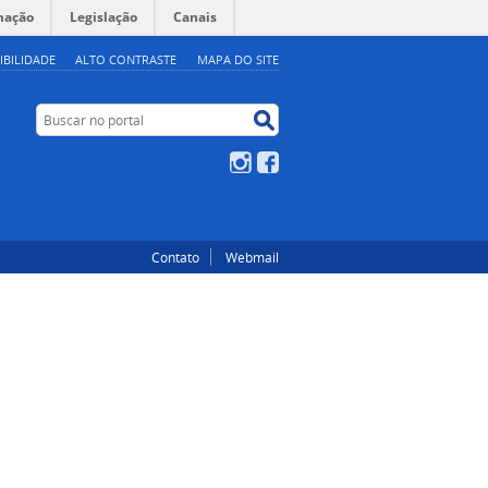
mação
Legislação
Canais
IBILIDADE
ALTO CONTRASTE
MAPA DO SITE
Buscar no portal
Buscar no portal
Instagram
Facebook
Contato
Webmail