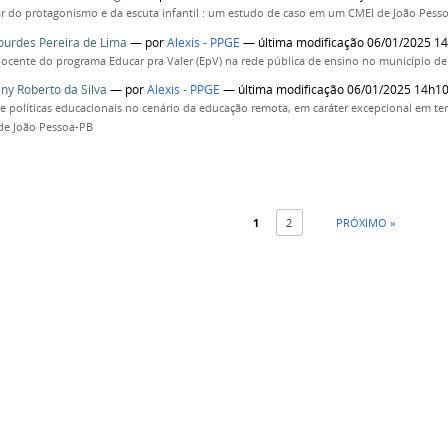
ar do protagonismo e da escuta infantil : um estudo de caso em um CMEI de João Pess
ourdes Pereira de Lima
—
por
Alexis - PPGE
— última modificação 06/01/2025 1
ocente do programa Educar pra Valer (EpV) na rede pública de ensino no município 
eny Roberto da Silva
—
por
Alexis - PPGE
— última modificação 06/01/2025 14h1
e políticas educacionais no cenário da educação remota, em caráter excepcional em 
de João Pessoa-PB
1
2
PRÓXIMO »