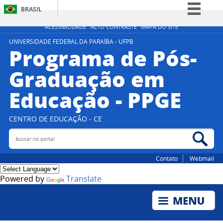
BRASIL
Simplifique!
ACESSIBILIDADE
ALTO CONTRASTE
MAPA DO SITE
Comunica BR
UNIVERSIDADE FEDERAL DA PARAÍBA - UFPB
Programa de Pós-
Participe
Graduação em
Acesso à informação
Educação - PPGE
Legislação
Canais
CENTRO DE EDUCAÇÃO - CE
Buscar no portal
Bus
Contato
Webmail
Powered by
Translate