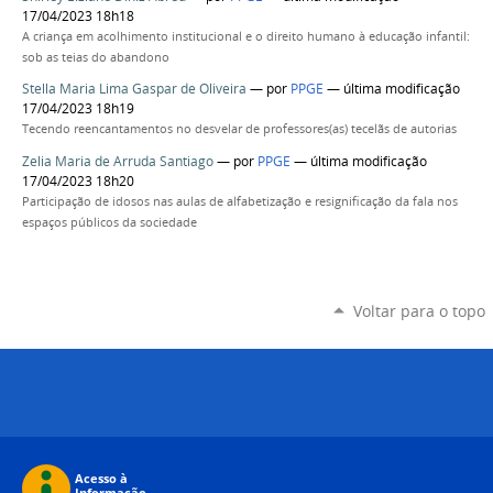
17/04/2023 18h18
A criança em acolhimento institucional e o direito humano à educação infantil:
sob as teias do abandono
Stella Maria Lima Gaspar de Oliveira
—
por
PPGE
— última modificação
17/04/2023 18h19
Tecendo reencantamentos no desvelar de professores(as) tecelãs de autorias
Zelia Maria de Arruda Santiago
—
por
PPGE
— última modificação
17/04/2023 18h20
Participação de idosos nas aulas de alfabetização e resignificação da fala nos
espaços públicos da sociedade
Voltar para o topo