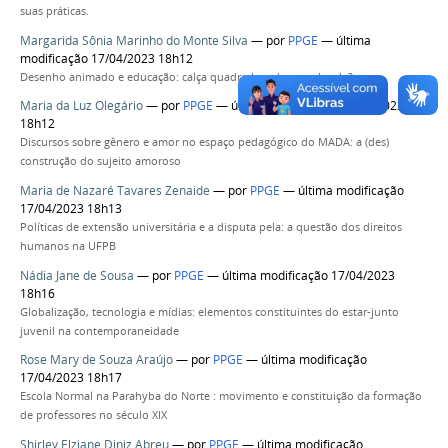
suas práticas.
Margarida Sônia Marinho do Monte Silva
—
por
PPGE
— última
modificação 17/04/2023 18h12
Desenho animado e educação: calça quadrada, cabeça redonda?
Maria da Luz Olegário
—
por
PPGE
— última modificação 17/04/2023
18h12
Discursos sobre gênero e amor no espaço pedagógico do MADA: a (des)
construção do sujeito amoroso
Maria de Nazaré Tavares Zenaide
—
por
PPGE
— última modificação
17/04/2023 18h13
Políticas de extensão universitária e a disputa pela: a questão dos direitos
humanos na UFPB
Nádia Jane de Sousa
—
por
PPGE
— última modificação 17/04/2023
18h16
Globalização, tecnologia e mídias: elementos constituintes do estar-junto
juvenil na contemporaneidade
Rose Mary de Souza Araújo
—
por
PPGE
— última modificação
17/04/2023 18h17
Escola Normal na Parahyba do Norte : movimento e constituição da formação
de professores no século XIX
Shirley Elziane Diniz Abreu
—
por
PPGE
— última modificação