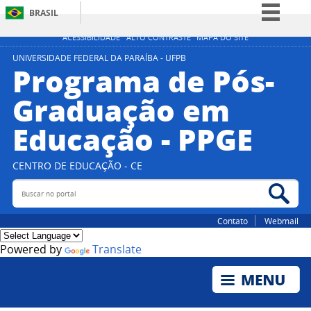
BRASIL
Simplifique!
ACESSIBILIDADE
ALTO CONTRASTE
MAPA DO SITE
Comunica BR
UNIVERSIDADE FEDERAL DA PARAÍBA - UFPB
Programa de Pós-
Participe
Graduação em
Acesso à informação
Educação - PPGE
Legislação
Canais
CENTRO DE EDUCAÇÃO - CE
Buscar no portal
Bus
Contato
Webmail
Powered by
Translate