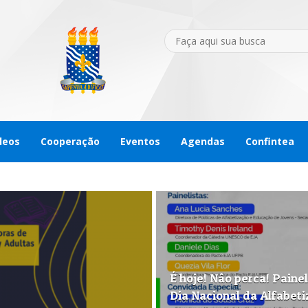
leos
Cooperação
Eventos
Agendas
Confintea
É hoje! Nâo perca! Painel
Dia Nacional da Alfabet