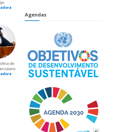
újo
radora
Agendas
olina de
erculano
radora