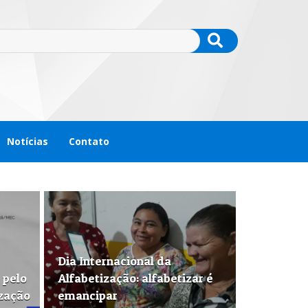
Notícias
Contato
Dia Internacional da
 pelo
Alfabetização: alfabetizar é
ização
emancipar