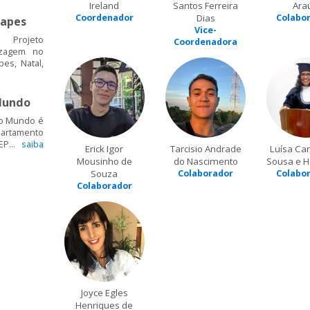
Ireland
Santos Ferreira
Ara
Coordenador
Dias
Colabo
apes
Vice-
 Projeto
Coordenadora
izagem no
es, Natal,
Mundo
 o Mundo é
artamento
EP...
saiba
Erick Igor
Tarcisio Andrade
Luísa Car
Mousinho de
do Nascimento
Sousa e H
Souza
Colaborador
Colabo
Colaborador
Joyce Egles
Henriques de