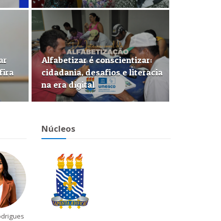
ar
Alfabetizar é conscientizar:
fira
cidadania, desafios e literacia
na era digital
Núcleos
odrigues