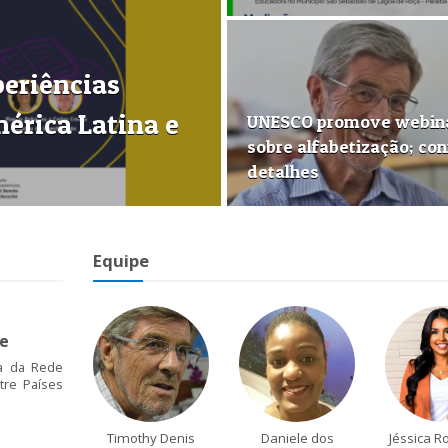
periências
érica Latina e
UNESCO promove webin
sobre alfabetização; con
detalhes
Equipe
de
a da Rede
tre Países
Timothy Denis
Daniele dos
Jéssica R