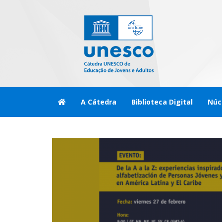
A Cátedra
Biblioteca Digital
Núc