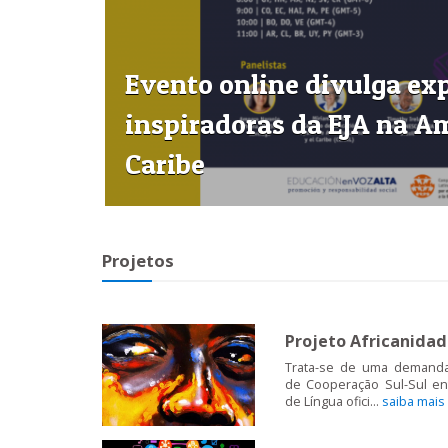
Evento online divulga ex
inspiradoras da EJA na Am
Caribe
Projetos
Projeto Africanida
Trata-se de uma demand
de Cooperação Sul-Sul en
de Língua ofici...
saiba mais