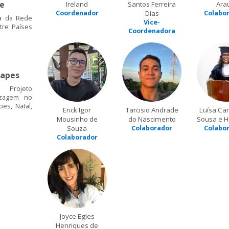
de
Ireland
Santos Ferreira
Ara
Coordenador
Dias
Colabo
a da Rede
Vice-
tre Países
Coordenadora
apes
 Projeto
izagem no
es, Natal,
Erick Igor
Tarcisio Andrade
Luísa Car
Mousinho de
do Nascimento
Sousa e H
Souza
Colaborador
Colabo
Colaborador
Joyce Egles
Henriques de