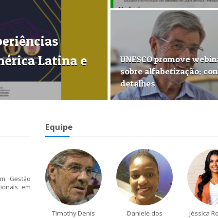
periências
érica Latina e
UNESCO promove webin
sobre alfabetização; con
detalhes
Equipe
em Gestão
cionais em
Timothy Denis
Daniele dos
Jéssica R