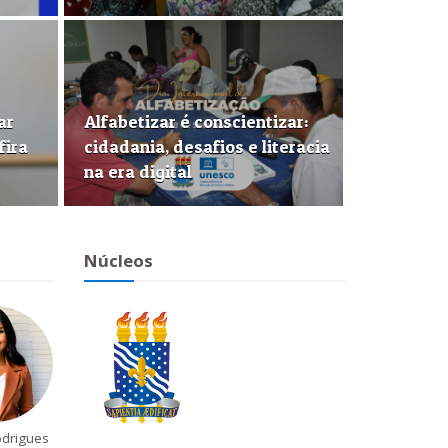
ar
Alfabetizar é conscientizar:
fira
cidadania, desafios e literacia
na era digital
Núcleos
odrigues