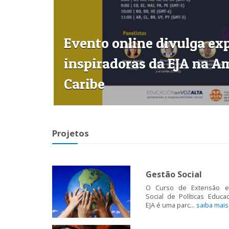
Evento online divulga ex
inspiradoras da EJA na Am
Caribe
Projetos
Gestão Social
O Curso de Extensão 
Social de Políticas Educa
EJA é uma parc...
saiba mais