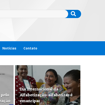
Notícias
Contato
Dia Internacional da
 pelo
Alfabetização: alfabetizar é
ização
emancipar