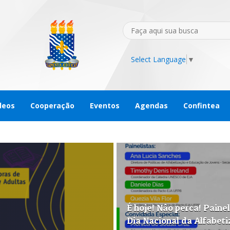
Select Language
▼
leos
Cooperação
Eventos
Agendas
Confintea
É hoje! Nâo perca! Painel
Dia Nacional da Alfabet