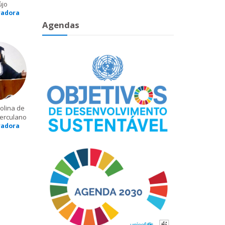
újo
radora
Agendas
olina de
erculano
radora