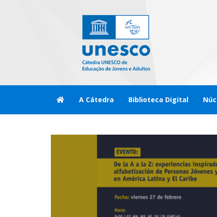
A Cátedra
Biblioteca Digital
Núc