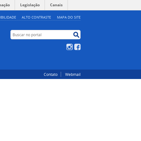
mação
Legislação
Canais
IBILIDADE
ALTO CONTRASTE
MAPA DO SITE
Buscar no portal
Buscar no portal
Instagram
Facebook
Contato
Webmail