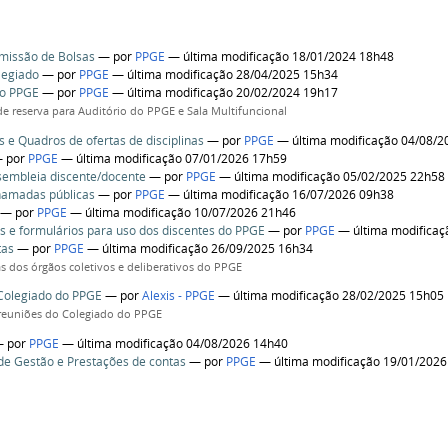
missão de Bolsas
—
por
PPGE
— última modificação 18/01/2024 18h48
legiado
—
por
PPGE
— última modificação 28/04/2025 15h34
do PPGE
—
por
PPGE
— última modificação 20/02/2024 19h17
 de reserva para Auditório do PPGE e Sala Multifuncional
s e Quadros de ofertas de disciplinas
—
por
PPGE
— última modificação 04/08/2
—
por
PPGE
— última modificação 07/01/2026 17h59
sembleia discente/docente
—
por
PPGE
— última modificação 05/02/2025 22h58
chamadas públicas
—
por
PPGE
— última modificação 16/07/2026 09h38
—
por
PPGE
— última modificação 10/07/2026 21h46
s e formulários para uso dos discentes do PPGE
—
por
PPGE
— última modificaç
tas
—
por
PPGE
— última modificação 26/09/2025 16h34
as dos órgãos coletivos e deliberativos do PPGE
Colegiado do PPGE
—
por
Alexis - PPGE
— última modificação 28/02/2025 15h05
reuniões do Colegiado do PPGE
—
por
PPGE
— última modificação 04/08/2026 14h40
 de Gestão e Prestações de contas
—
por
PPGE
— última modificação 19/01/202