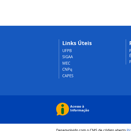
Links Úteis
UFPB
P
É
SIGAA
MEC
CNPq
CAPES
Desenvolvido com o CMS de código aberto
Pl