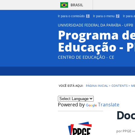
BRASIL
Ir para o conteúdo
1
Ir para o menu
2
Ir para
UNIVERSIDADE FEDERAL DA PARAÍBA - UFPB
Programa d
Educação - 
CENTRO DE EDUCAÇÃO - CE
VOCÊ ESTÁ AQUI:
PÁGINA INICIAL
>
CONTENTS
>
M
Powered by
Translate
Do
por
PPGE