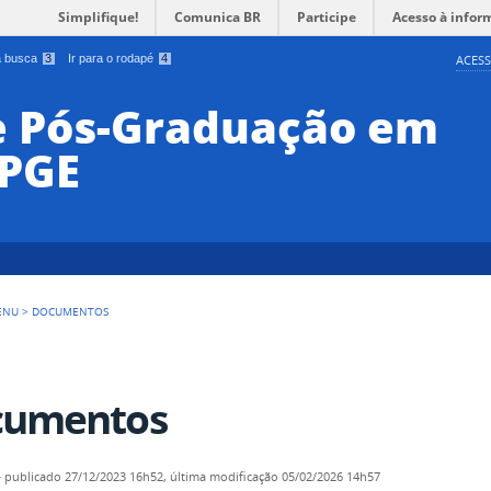
Simplifique!
Comunica BR
Participe
Acesso à infor
 a busca
3
Ir para o rodapé
4
ACESS
e Pós-Graduação em
PPGE
ENU
>
DOCUMENTOS
cumentos
—
publicado
27/12/2023 16h52,
última modificação
05/02/2026 14h57