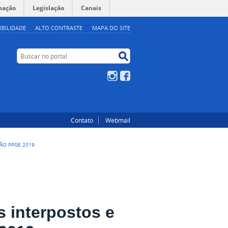
mação
Legislação
Canais
IBILIDADE
ALTO CONTRASTE
MAPA DO SITE
Buscar no portal
Buscar no portal
Instagram
Facebook
Contato
Webmail
ÇÃO PPGE 2019
s interpostos e