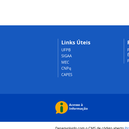
Links Úteis
UFPB
P
É
SIGAA
MEC
CNPq
CAPES
Desenvolvido com o CMS de código aberto
Pl