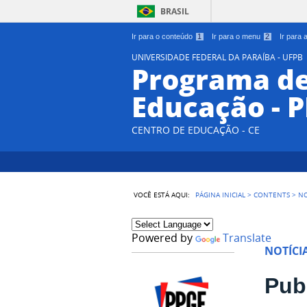
BRASIL
Ir para o conteúdo
1
Ir para o menu
2
Ir para
UNIVERSIDADE FEDERAL DA PARAÍBA - UFPB
Programa d
Educação - 
CENTRO DE EDUCAÇÃO - CE
VOCÊ ESTÁ AQUI:
PÁGINA INICIAL
>
CONTENTS
>
NO
Powered by
Translate
NOTÍCI
Pub