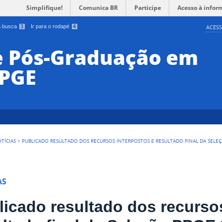
Simplifique!
Comunica BR
Participe
Acesso à infor
 a busca
3
Ir para o rodapé
4
ACESS
e Pós-Graduação em
PPGE
TÍCIAS
>
PUBLICADO RESULTADO DOS RECURSOS INTERPOSTOS E RESULTADO FINAL DA SELE
AS
licado resultado dos recurso