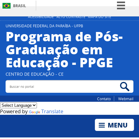
BRASIL
Simplifique!
ACESSIBILIDADE
ALTO CONTRASTE
MAPA DO SITE
Comunica BR
UNIVERSIDADE FEDERAL DA PARAÍBA - UFPB
Programa de Pós-
Participe
Graduação em
Acesso à informação
Educação - PPGE
Legislação
Canais
CENTRO DE EDUCAÇÃO - CE
Buscar no portal
Bus
Contato
Webmail
Powered by
Translate