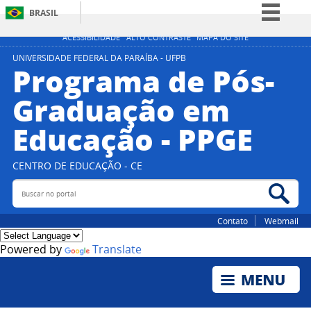
BRASIL
Simplifique!
ACESSIBILIDADE
ALTO CONTRASTE
MAPA DO SITE
Comunica BR
UNIVERSIDADE FEDERAL DA PARAÍBA - UFPB
Programa de Pós-
Participe
Graduação em
Acesso à informação
Educação - PPGE
Legislação
Canais
CENTRO DE EDUCAÇÃO - CE
Buscar no portal
Bus
Contato
Webmail
Powered by
Translate