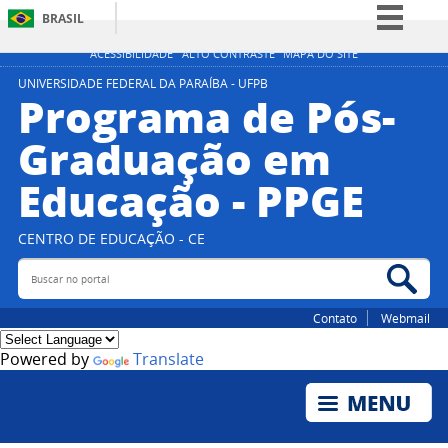
BRASIL
Simplifique!
ACESSIBILIDADE
ALTO CONTRASTE
MAPA DO SITE
Comunica BR
UNIVERSIDADE FEDERAL DA PARAÍBA - UFPB
Programa de Pós-
Participe
Graduação em
Acesso à informação
Educação - PPGE
Legislação
Canais
CENTRO DE EDUCAÇÃO - CE
Buscar no portal
Bus
Contato
Webmail
Powered by
Translate