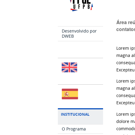
Área re
contatos
Desenvolvido por
DWEB
Lorem ips
magna al
consequat
Excepteur
Lorem ips
magna al
consequat
Excepteur
Lorem ips
INSTITUCIONAL
dolore ma
O Programa
commodo c