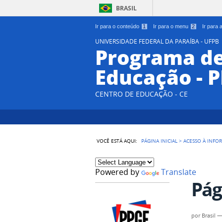
BRASIL
Ir para o conteúdo
1
Ir para o menu
2
Ir para
UNIVERSIDADE FEDERAL DA PARAÍBA - UFPB
Programa d
Educação - 
CENTRO DE EDUCAÇÃO - CE
VOCÊ ESTÁ AQUI:
PÁGINA INICIAL
>
ACESSO À INFO
Powered by
Translate
Pág
por
Brasil