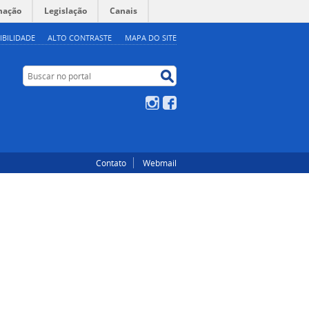
mação
Legislação
Canais
IBILIDADE
ALTO CONTRASTE
MAPA DO SITE
Buscar no portal
Buscar no portal
Instagram
Facebook
Contato
Webmail