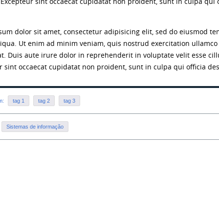
 Excepteur sint occaecat cupidatat non proident, sunt in culpa qui o
um dolor sit amet, consectetur adipisicing elit, sed do eiusmod te
iqua. Ut enim ad minim veniam, quis nostrud exercitation ullamco 
. Duis aute irure dolor in reprehenderit in voluptate velit esse cil
 sint occaecat cupidatat non proident, sunt in culpa qui officia de
em:
tag 1
tag 2
tag 3
Sistemas de informação