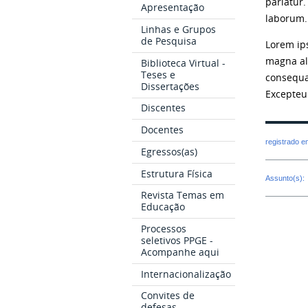
pariatur.
Apresentação
laborum.
Linhas e Grupos
de Pesquisa
Lorem ips
magna al
Biblioteca Virtual -
Teses e
consequat
Dissertações
Excepteur
Discentes
Docentes
registrado 
Egressos(as)
Estrutura Física
Assunto(s):
Revista Temas em
Educação
Processos
seletivos PPGE -
Acompanhe aqui
Internacionalização
Convites de
defesas