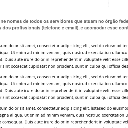
úne nomes de todos os servidores que atuam no órgão fede
 dos profissionais (telefone e email), e acomodar esse con
um dolor sit amet, consectetur adipisicing elit, sed do eiusmod te
iqua. Ut enim ad minim veniam, quis nostrud exercitation ullamco 
. Duis aute irure dolor in reprehenderit in voluptate velit esse cil
 sint occaecat cupidatat non proident, sunt in culpa qui officia de
um dolor sit amet, consectetur adipisicing elit, sed do eiusmod te
iqua. Ut enim ad minim veniam, quis nostrud exercitation ullamco 
. Duis aute irure dolor in reprehenderit in voluptate velit esse cil
 sint occaecat cupidatat non proident, sunt in culpa qui officia de
um dolor sit amet, consectetur adipisicing elit, listased do eiusmo
gna aliqua. Ut enim ad minim veniam, quis nostrud exercitation ull
onsequat. Duis aute irure dolor in reprehenderit in voluptate veli