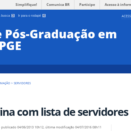
Simplifique!
Comunica BR
Participe
Acesso à infor
 a busca
3
Ir para o rodapé
4
ACESS
e Pós-Graduação em
PPGE
RMAÇÃO
>
SERVIDORES
ina com lista de servidores
—
publicado
04/06/2013 10h12,
última modificação
04/07/2016 08h11