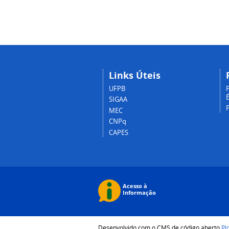
Links Úteis
UFPB
P
É
SIGAA
MEC
CNPq
CAPES
Desenvolvido com o CMS de código aberto
Pl