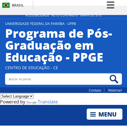
BRASIL
Simplifique!
ACESSIBILIDADE
ALTO CONTRASTE
MAPA DO SITE
Comunica BR
UNIVERSIDADE FEDERAL DA PARAÍBA - UFPB
Programa de Pós-
Participe
Graduação em
Acesso à informação
Educação - PPGE
Legislação
Canais
CENTRO DE EDUCAÇÃO - CE
Buscar no portal
Bus
Contato
Webmail
Powered by
Translate