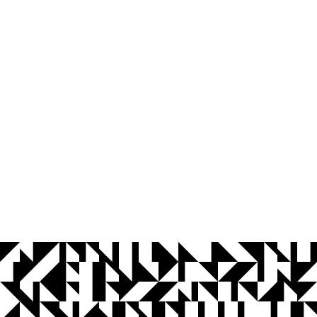
© 2026 Universidade Federal da Paraíba.
Ouvidoria
Acesso à Informação
CoMu
Acessibilidade
Dados Abertos UFPB
Privacidade e Proteção de Dados