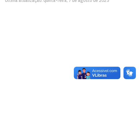
Última atualização: quinta-feira, 7 de agosto de 2025
Programa de Pós-Graduação em Políticas Públicas,
Gestão e Avaliação da Educação - PPGAVE
Cidade Universitária, João Pessoa - Paraíba
CEP: 58.051-900
Telefone: +55 (83) 3216-7200