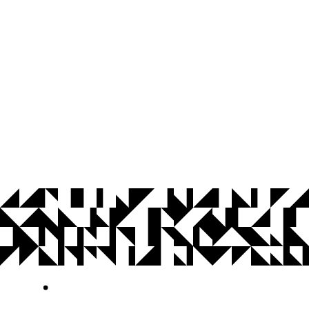
© 2026 Universidade Federal da Paraíba.
Ouvidoria
Acesso à Informação
CoMu
Acessibilidade
Dados Abertos UFPB
Privacidade e Proteção de Dados
Acesso à
Informação