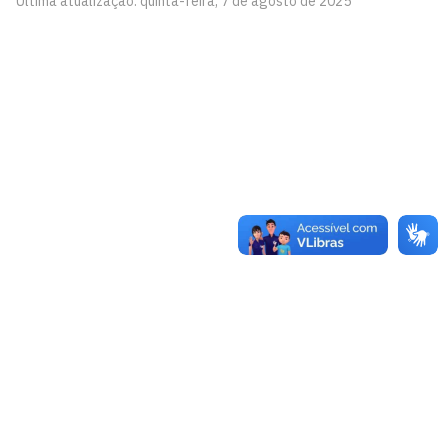
Última atualização: quinta-feira, 7 de agosto de 2025
Programa de Pós-Graduação em Políticas Públicas,
Gestão e Avaliação da Educação - PPGAVE
Cidade Universitária, João Pessoa - Paraíba
CEP: 58.051-900
Telefone: +55 (83) 3216-7200