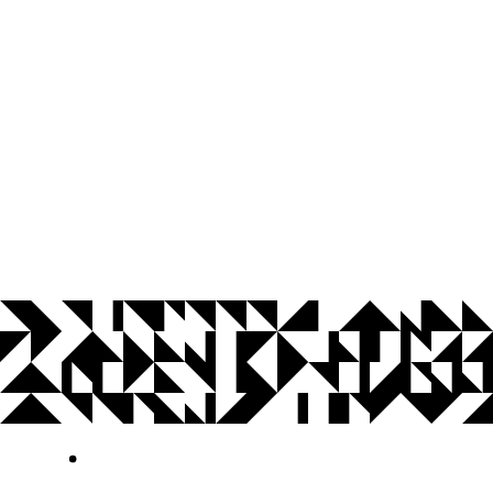
© 2026 Universidade Federal da Paraíba.
Ouvidoria
Acesso à Informação
CoMu
Acessibilidade
Dados Abertos UFPB
Privacidade e Proteção de Dados
Acesso à
Informação