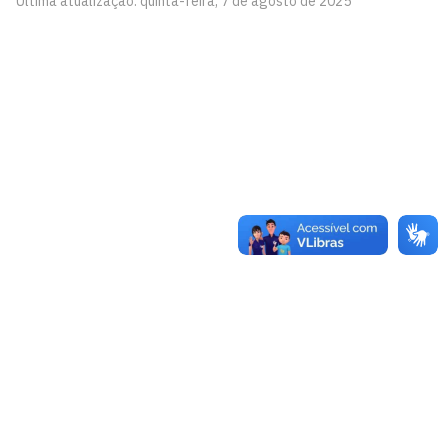
Última atualização: quinta-feira, 7 de agosto de 2025
Programa de Pós-Graduação em Políticas Públicas,
Gestão e Avaliação da Educação - PPGAVE
Cidade Universitária, João Pessoa - Paraíba
CEP: 58.051-900
Telefone: +55 (83) 3216-7200