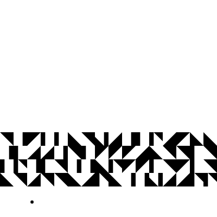
© 2026 Universidade Federal da Paraíba.
Ouvidoria
Acesso à Informação
CoMu
Acessibilidade
Dados Abertos UFPB
Privacidade e Proteção de Dados
Acesso à
Informação