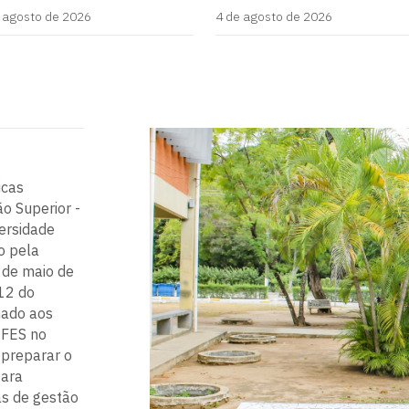
 agosto de 2026
4 de agosto de 2026
icas
o Superior -
ersidade
o pela
de maio de
12 do
nado aos
IFES no
 preparar o
para
as de gestão