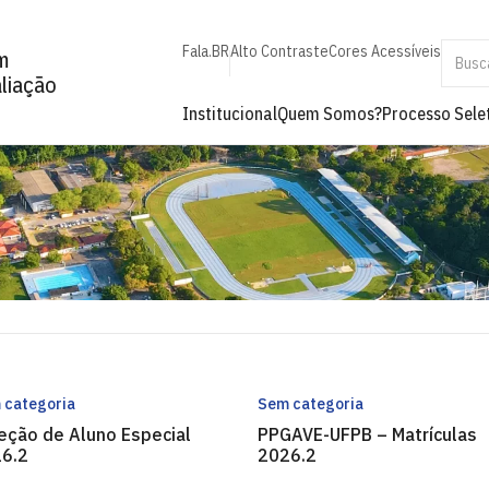
Fala.BR
Alto Contraste
Cores Acessíveis
m
aliação
Institucional
Quem Somos?
Processo Sele
 categoria
Sem categoria
eção de Aluno Especial
PPGAVE-UFPB – Matrículas
6.2
2026.2