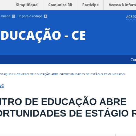
Simplifique!
Comunica BR
Participe
Acesso à infor
 a busca
3
Ir para o rodapé
4
ACESS
EDUCAÇÃO - CE
Co
STAQUES
>
CENTRO DE EDUCAÇÃO ABRE OPORTUNIDADES DE ESTÁGIO REMUNERADO
AS
NTRO DE EDUCAÇÃO ABRE
ORTUNIDADES DE ESTÁGIO