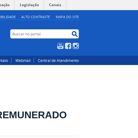
mação
Legislação
Canais
IBILIDADE
ALTO CONTRASTE
MAPA DO SITE
Buscar no portal
Buscar no portal
YouTube
Facebook
Instagram
ntato
Webmail
Central de Atendimento
 REMUNERADO