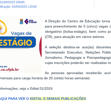
01/04/2025 20h00
,
dificação
:
02/04/2025 12h36
A Direção do Centro de Educação torna 
para preenchimento de 5 (cinco) vagas d
obrigatório (bolsa-estágio), bem como p
(CR), para atuação em vários setores.
A seleção destina-se aos(às) discente
Secretariado Executivo, Relações Públ
Jornalismo, Pedagogia e Psicopedagogi
cujas inscrições poderão ser realizadas n
As pessoas aprovadas receberão auxíli
mensais para carga horária de 20 (vinte) horas semanais.
nformações, veja o Edital 01/2024.
AQUI PARA VER O
EDITAL E DEMAIS PUBLICAÇÕES