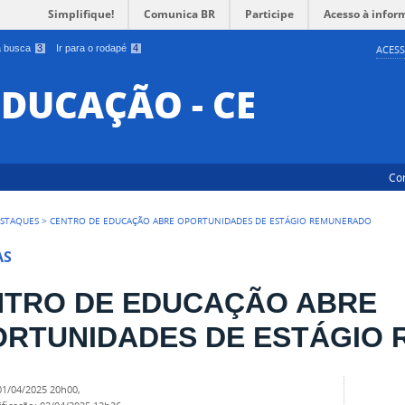
Simplifique!
Comunica BR
Participe
Acesso à infor
 a busca
3
Ir para o rodapé
4
ACESS
EDUCAÇÃO - CE
Co
STAQUES
>
CENTRO DE EDUCAÇÃO ABRE OPORTUNIDADES DE ESTÁGIO REMUNERADO
AS
NTRO DE EDUCAÇÃO ABRE
ORTUNIDADES DE ESTÁGIO
01/04/2025 20h00
,