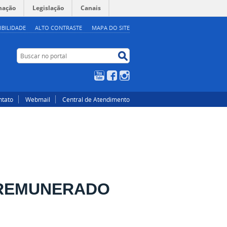
mação
Legislação
Canais
IBILIDADE
ALTO CONTRASTE
MAPA DO SITE
Buscar no portal
Buscar no portal
YouTube
Facebook
Instagram
ntato
Webmail
Central de Atendimento
 REMUNERADO