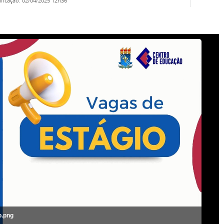
ificação
:
02/04/2025 12h36
o.png