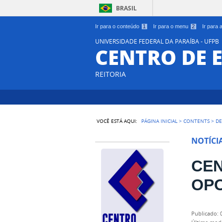
BRASIL
Ir para o conteúdo
1
Ir para o menu
2
Ir para
UNIVERSIDADE FEDERAL DA PARAÍBA - UFPB
CENTRO DE 
REITORIA
VOCÊ ESTÁ AQUI:
PÁGINA INICIAL
>
CONTENTS
>
DE
NOTÍCI
CE
OP
publicado
: