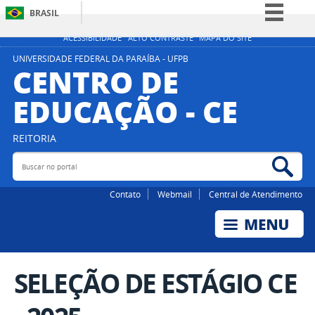
BRASIL
Simplifique!
ACESSIBILIDADE
ALTO CONTRASTE
MAPA DO SITE
Comunica BR
UNIVERSIDADE FEDERAL DA PARAÍBA - UFPB
CENTRO DE
Participe
EDUCAÇÃO - CE
Acesso à informação
Legislação
REITORIA
Canais
Buscar no portal
Bus
Contato
Webmail
Central de Atendimento
SELEÇÃO DE ESTÁGIO CE