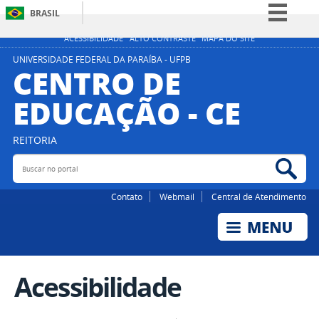
BRASIL
Simplifique!
ACESSIBILIDADE
ALTO CONTRASTE
MAPA DO SITE
Comunica BR
UNIVERSIDADE FEDERAL DA PARAÍBA - UFPB
CENTRO DE
Participe
EDUCAÇÃO - CE
Acesso à informação
Legislação
REITORIA
Canais
Buscar no portal
Bus
Contato
Webmail
Central de Atendimento
Acessibilidade