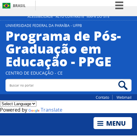
BRASIL
Simplifique!
ACESSIBILIDADE
ALTO CONTRASTE
MAPA DO SITE
Comunica BR
UNIVERSIDADE FEDERAL DA PARAÍBA - UFPB
Programa de Pós-
Participe
Graduação em
Acesso à informação
Educação - PPGE
Legislação
Canais
CENTRO DE EDUCAÇÃO - CE
Buscar no portal
Bus
Contato
Webmail
Powered by
Translate