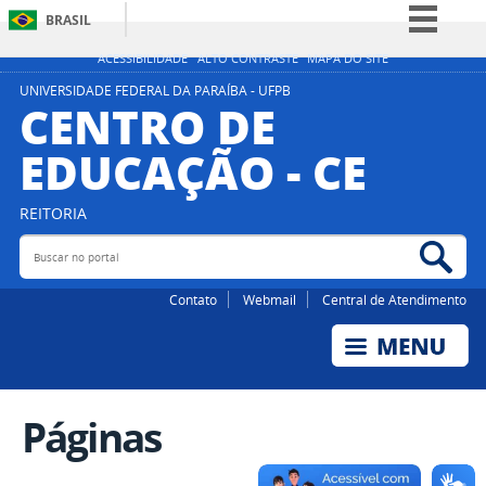
BRASIL
Simplifique!
ACESSIBILIDADE
ALTO CONTRASTE
MAPA DO SITE
Comunica BR
UNIVERSIDADE FEDERAL DA PARAÍBA - UFPB
CENTRO DE
Participe
EDUCAÇÃO - CE
Acesso à informação
Legislação
REITORIA
Canais
Buscar no portal
Bus
Contato
Webmail
Central de Atendimento
Páginas