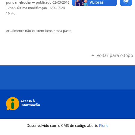
por
danielrocha
—
publicado
02/03/2016
12h45,
última modificação
16/09/2024
16h45
Atualmente não existem itens nessa pasta.
Voltar para o topo
Desenvolvido com o CMS de código aberto
Plone