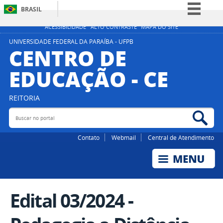
BRASIL
Simplifique!
ACESSIBILIDADE
ALTO CONTRASTE
MAPA DO SITE
Comunica BR
UNIVERSIDADE FEDERAL DA PARAÍBA - UFPB
CENTRO DE
Participe
EDUCAÇÃO - CE
Acesso à informação
Legislação
REITORIA
Canais
Buscar no portal
Bus
Contato
Webmail
Central de Atendimento
Edital 03/2024 -