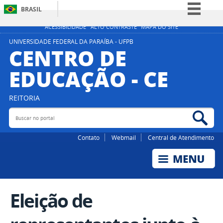
BRASIL
Simplifique!
ACESSIBILIDADE
ALTO CONTRASTE
MAPA DO SITE
Comunica BR
UNIVERSIDADE FEDERAL DA PARAÍBA - UFPB
CENTRO DE
Participe
EDUCAÇÃO - CE
Acesso à informação
Legislação
REITORIA
Canais
Buscar no portal
Bus
Contato
Webmail
Central de Atendimento
Eleição de