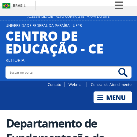
BRASIL
Simplifique!
ACESSIBILIDADE
ALTO CONTRASTE
MAPA DO SITE
Comunica BR
UNIVERSIDADE FEDERAL DA PARAÍBA - UFPB
CENTRO DE
Participe
EDUCAÇÃO - CE
Acesso à informação
Legislação
REITORIA
Canais
Buscar no portal
Bus
Contato
Webmail
Central de Atendimento
Departamento de