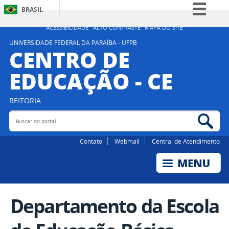
BRASIL
Simplifique!
ACESSIBILIDADE
ALTO CONTRASTE
MAPA DO SITE
Comunica BR
UNIVERSIDADE FEDERAL DA PARAÍBA - UFPB
CENTRO DE
Participe
EDUCAÇÃO - CE
Acesso à informação
Legislação
REITORIA
Canais
Buscar no portal
Bus
Contato
Webmail
Central de Atendimento
Departamento da Escola