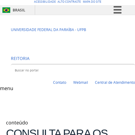
ACESSIBILIDADE
ALTO CONTRASTE
MAPA DO SITE
BRASIL
Simplifique!
CENTRO DE
Comunica BR
UNIVERSIDADE FEDERAL DA PARAÍBA - UFPB
Participe
EDUCAÇÃO - CE
Acesso à informação
REITORIA
Legislação
Buscar no portal
Canais
Contato
Webmail
Central de Atendimento
menu
conteúdo
CONSULTA PARA OS