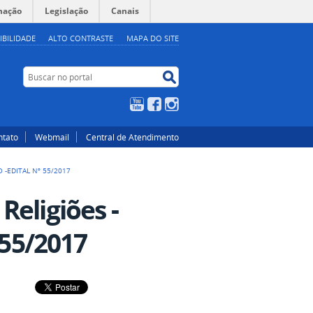
mação
Legislação
Canais
IBILIDADE
ALTO CONTRASTE
MAPA DO SITE
Buscar no portal
Buscar no portal
YouTube
Facebook
Instagram
ntato
Webmail
Central de Atendimento
 -EDITAL Nº 55/2017
eligiões -
 55/2017