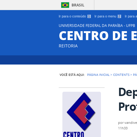
BRASIL
Ir para o conteúdo
1
Ir para o menu
2
Ir para
UNIVERSIDADE FEDERAL DA PARAÍBA - UFPB
CENTRO DE 
REITORIA
VOCÊ ESTÁ AQUI:
PÁGINA INICIAL
>
CONTENTS
>
PÁ
Dep
Pro
por
vandive
11h33