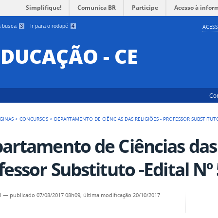
Simplifique!
Comunica BR
Participe
Acesso à infor
 a busca
3
Ir para o rodapé
4
ACESS
EDUCAÇÃO - CE
Co
GINAS
>
CONCURSOS
>
DEPARTAMENTO DE CIÊNCIAS DAS RELIGIÕES - PROFESSOR SUBSTITUTO
artamento de Ciências das R
fessor Substituto -Edital Nº
l
—
publicado
07/08/2017 08h09,
última modificação
20/10/2017