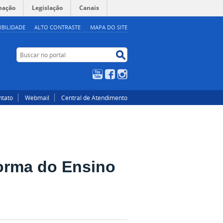
mação
Legislação
Canais
IBILIDADE
ALTO CONTRASTE
MAPA DO SITE
Buscar no portal
Buscar no portal
YouTube
Facebook
Instagram
ntato
Webmail
Central de Atendimento
orma do Ensino