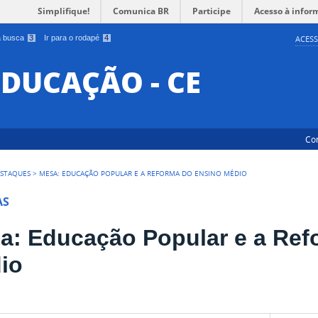
Simplifique!
Comunica BR
Participe
Acesso à infor
 a busca
3
Ir para o rodapé
4
ACESS
EDUCAÇÃO - CE
Co
STAQUES
>
MESA: EDUCAÇÃO POPULAR E A REFORMA DO ENSINO MÉDIO
AS
a: Educação Popular e a Ref
io