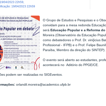
19/04/2023 22h59
,
dificação
:
19/04/2023 22h59
O Grupo de Estudos e Pesquisas e o Obs
convidam para a mesa redonda Educação
será
Educação Popular e a Reforma do
Moreira (Observatório da Educação Popul
como debatedores o Prof. Dr. vini[icius B
Profissional - IFPB) e o Prof. Felipe Bauni
Paraíba, Membro da direção do SINTEP).
O evento será a
berto ao estudantes, prof
acontecerá no
Aditório do PPGE/CE
.
ções podem ser realizadas no SIGEventos.
ormações:
orlandil.moreira@academico.ufpb.br