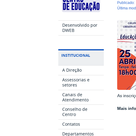
publicado
:
última mo
Desenvolvido por
DWEB
INSTITUCIONAL
A Direção
Assessorias e
setores
Canais de
As inscri
Atendimento
Mais inf
Conselho de
Centro
Contatos
Departamentos