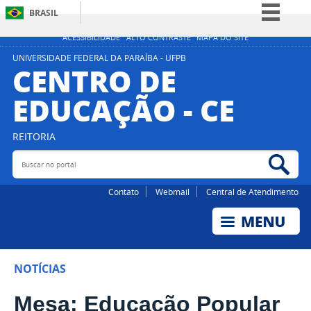
BRASIL
Simplifique!
ACESSIBILIDADE
ALTO CONTRASTE
MAPA DO SITE
Comunica BR
UNIVERSIDADE FEDERAL DA PARAÍBA - UFPB
CENTRO DE
Participe
EDUCAÇÃO - CE
Acesso à informação
Legislação
REITORIA
Canais
Buscar no portal
Bus
Contato
Webmail
Central de Atendimento
NOTÍCIAS
Mesa: Educação Popular