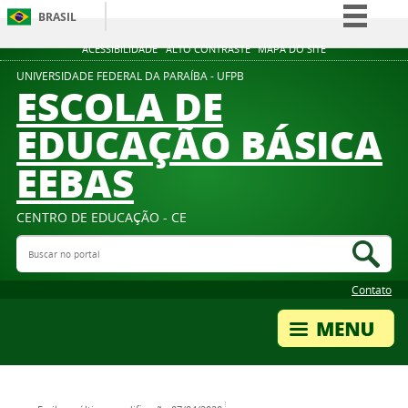
BRASIL
Simplifique!
ACESSIBILIDADE
ALTO CONTRASTE
MAPA DO SITE
Comunica BR
UNIVERSIDADE FEDERAL DA PARAÍBA - UFPB
ESCOLA DE
Participe
EDUCAÇÃO BÁSICA
Acesso à informação
EEBAS
Legislação
Canais
CENTRO DE EDUCAÇÃO - CE
Buscar no portal
Bus
Contato