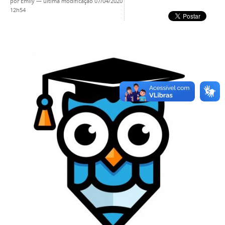
por
Emily
—
última modificação
07/04/2020
12h54