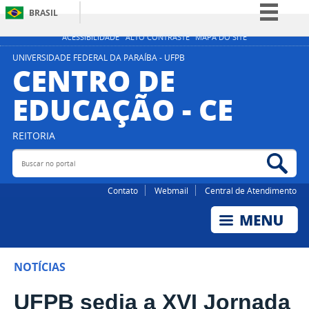
BRASIL
Simplifique!
ACESSIBILIDADE
ALTO CONTRASTE
MAPA DO SITE
Comunica BR
UNIVERSIDADE FEDERAL DA PARAÍBA - UFPB
CENTRO DE
Participe
EDUCAÇÃO - CE
Acesso à informação
Legislação
REITORIA
Canais
Buscar no portal
Bus
Contato
Webmail
Central de Atendimento
NOTÍCIAS
UFPB sedia a XVI Jornada