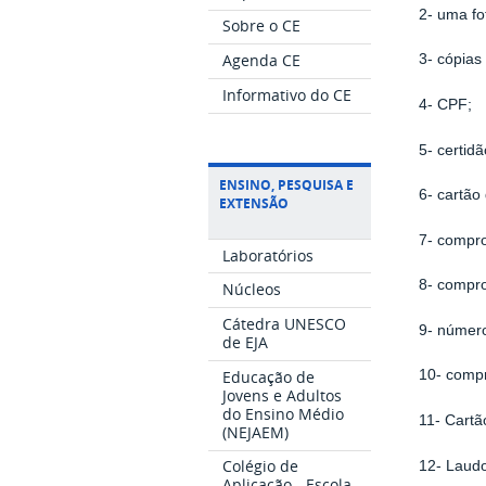
2- uma fo
Sobre o CE
Agenda CE
3- cópias
Informativo do CE
4- CPF;
5- certid
ENSINO, PESQUISA E
6- cartão
EXTENSÃO
7- comprov
Laboratórios
8- compro
Núcleos
Cátedra UNESCO
9- número
de EJA
Educação de
10- compr
Jovens e Adultos
do Ensino Médio
11- Cartã
(NEJAEM)
Colégio de
12- Laudo
Aplicação - Escola