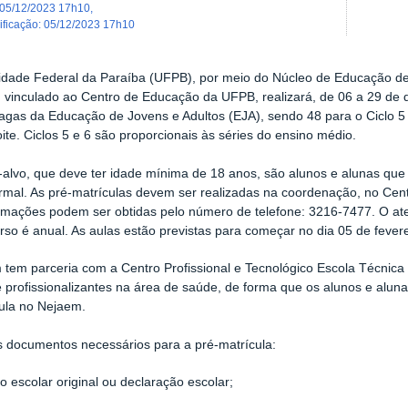
05/12/2023 17h10
,
dificação
:
05/12/2023 17h10
idade Federal da Paraíba (UFPB), por meio do Núcleo de Educação de
 vinculado ao Centro de Educação da UFPB, realizará, de 06 a 29 de 
agas da Educação de Jovens e Adultos (EJA), sendo 48 para o Ciclo 5 e
oite. Ciclos 5 e 6 são proporcionais às séries do ensino médio.
-alvo, que deve ter idade mínima de 18 anos, são alunos e alunas qu
mal. As pré-matrículas devem ser realizadas na coordenação, no Cen
rmações podem ser obtidas pelo número de telefone: 3216-7477. O at
rso é anual. As aulas estão previstas para começar no dia 05 de fevere
tem parceria com a Centro Profissional e Tecnológico Escola Técni
e profissionalizantes na área de saúde, de forma que os alunos e alun
ula no Nejaem.
s documentos necessários para a pré-matrícula:
co escolar original ou declaração escolar;