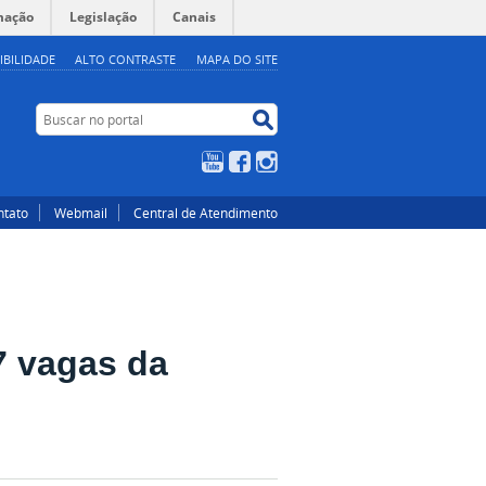
mação
Legislação
Canais
IBILIDADE
ALTO CONTRASTE
MAPA DO SITE
Buscar no portal
Buscar no portal
YouTube
Facebook
Instagram
ntato
Webmail
Central de Atendimento
7 vagas da