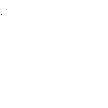
e Lins
PB