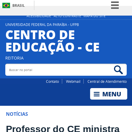
BRASIL
Simplifique!
ACESSIBILIDADE
ALTO CONTRASTE
MAPA DO SITE
Comunica BR
UNIVERSIDADE FEDERAL DA PARAÍBA - UFPB
CENTRO DE
Participe
EDUCAÇÃO - CE
Acesso à informação
Legislação
REITORIA
Canais
Buscar no portal
Bus
Contato
Webmail
Central de Atendimento
NOTÍCIAS
Professor do CE ministra