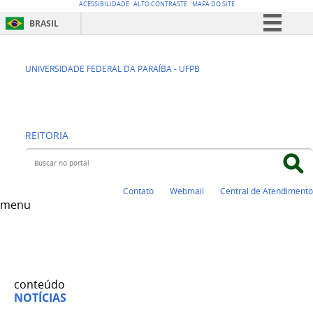
ACESSIBILIDADE
ALTO CONTRASTE
MAPA DO SITE
BRASIL
Simplifique!
CENTRO DE
Comunica BR
UNIVERSIDADE FEDERAL DA PARAÍBA - UFPB
Participe
EDUCAÇÃO - CE
Acesso à informação
REITORIA
Legislação
Buscar no portal
Canais
Contato
Webmail
Central de Atendimento
menu
conteúdo
NOTÍCIAS