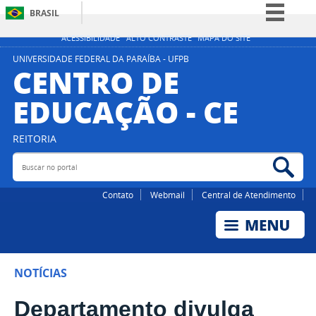
BRASIL
Simplifique!
ACESSIBILIDADE
ALTO CONTRASTE
MAPA DO SITE
Comunica BR
UNIVERSIDADE FEDERAL DA PARAÍBA - UFPB
CENTRO DE
Participe
EDUCAÇÃO - CE
Acesso à informação
Legislação
REITORIA
Canais
Buscar no portal
Bus
Contato
Webmail
Central de Atendimento
NOTÍCIAS
Departamento divulga