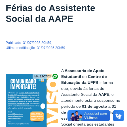
Férias do Assistente
Social da AAPE
publicado
:
31/07/2025 20h59
,
última modificação
:
31/07/2025 20h59
A
Assessoria de Apoio
Exibir carrossel de imagens
Estudantil
do
Centro de
Educação da UFPB
informa
que, devido às férias do
Assistente Social da
AAPE
, o
atendimento estará suspenso no
período de
01 de agosto a 31
de agosto de 2025
. Durante
esse intervalo, o Assistente
Social orienta aos estudantes