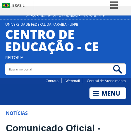
BRASIL
Simplifique!
ACESSIBILIDADE
ALTO CONTRASTE
MAPA DO SITE
Comunica BR
UNIVERSIDADE FEDERAL DA PARAÍBA - UFPB
CENTRO DE
Participe
EDUCAÇÃO - CE
Acesso à informação
Legislação
REITORIA
Canais
Buscar no portal
Bus
Contato
Webmail
Central de Atendimento
NOTÍCIAS
Comunicado Oficial -