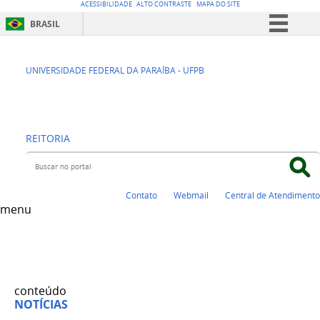
ACESSIBILIDADE
ALTO CONTRASTE
MAPA DO SITE
BRASIL
Simplifique!
CENTRO DE
Comunica BR
UNIVERSIDADE FEDERAL DA PARAÍBA - UFPB
Participe
EDUCAÇÃO - CE
Acesso à informação
REITORIA
Legislação
Buscar no portal
Canais
Contato
Webmail
Central de Atendimento
menu
conteúdo
NOTÍCIAS