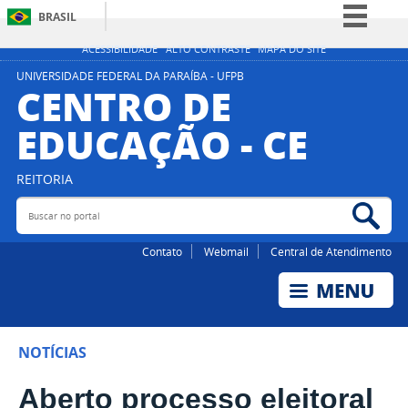
BRASIL
Simplifique!
ACESSIBILIDADE
ALTO CONTRASTE
MAPA DO SITE
Comunica BR
UNIVERSIDADE FEDERAL DA PARAÍBA - UFPB
CENTRO DE
Participe
EDUCAÇÃO - CE
Acesso à informação
Legislação
REITORIA
Canais
Buscar no portal
Bus
Contato
Webmail
Central de Atendimento
NOTÍCIAS
Aberto processo eleitoral