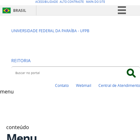
ACESSIBILIDADE
ALTO CONTRASTE
MAPA DO SITE
BRASIL
Simplifique!
CENTRO DE
Comunica BR
UNIVERSIDADE FEDERAL DA PARAÍBA - UFPB
Participe
EDUCAÇÃO - CE
Acesso à informação
REITORIA
Legislação
Buscar no portal
Canais
Contato
Webmail
Central de Atendimento
menu
conteúdo
Menu